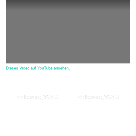
Dieses Video auf YouTube ansehen
.
Aalbesatz_2021-2
Aalbesatz_2021-3