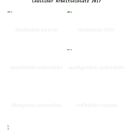
Leussiner Arbeitseinsatz 2017
Stadkuhle Jarmen
Bootstour 2017
stadtkuhle uebersicht
stadtgraben uebersicht
kiesgrube zarrenthin
Torfkuhle Leussin