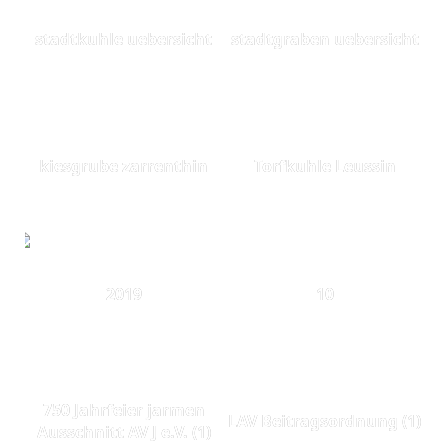
stadtkuhle uebersicht
stadtgraben uebersicht
kiesgrube zarrenthin
Torfkuhle Leussin
2019
10
750 Jahrfeier jarmen
LAV Beitragsordnung (1)
Ausschnitt AV J e.V. (1)