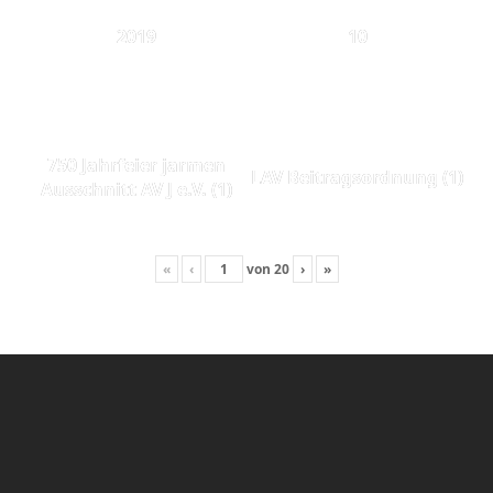
2019
10
750 Jahrfeier jarmen
LAV Beitragsordnung (1)
Ausschnitt AV J e.V. (1)
«
‹
von
20
›
»