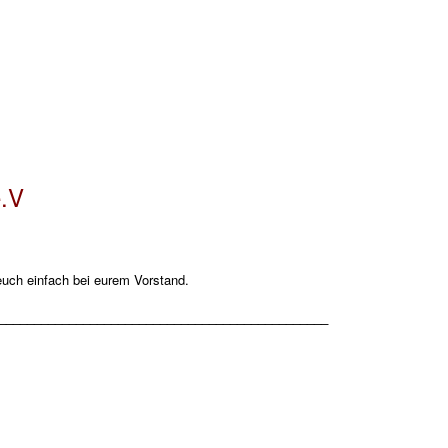
e.V
t euch einfach bei eurem Vorstand.
_______________________________________________